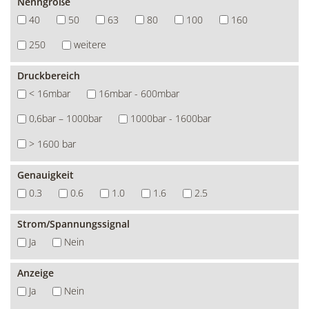
Nenngröße
40
50
63
80
100
160
250
weitere
Druckbereich
< 16mbar
16mbar - 600mbar
0,6bar – 1000bar
1000bar - 1600bar
> 1600 bar
Genauigkeit
0.3
0.6
1.0
1.6
2.5
Strom/Spannungssignal
Ja
Nein
Anzeige
Ja
Nein