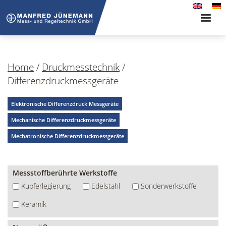
Toggle
naviga
Home
/
Druckmesstechnik
/
Differenzdruckmessgeräte
Elektronische Differenzdruck Messgeräte
Mechanische Differenzdruckmessgeräte
Mechatronische Differenzdruckmessgeräte
Messstoffberührte Werkstoffe
Kupferlegierung
Edelstahl
Sonderwerkstoffe
Keramik