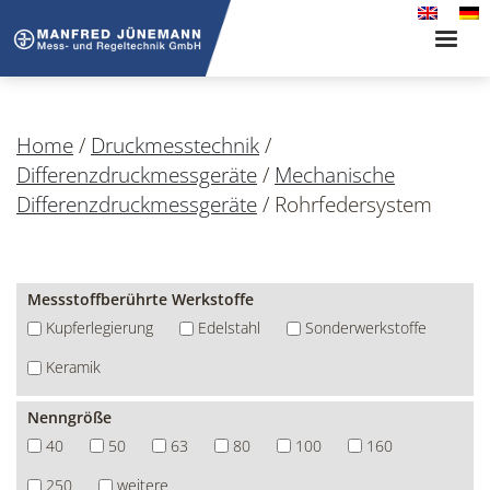
Toggle
naviga
Home
/
Druckmesstechnik
/
Differenzdruckmessgeräte
/
Mechanische
Differenzdruckmessgeräte
/
Rohrfedersystem
Messstoffberührte Werkstoffe
Kupferlegierung
Edelstahl
Sonderwerkstoffe
Keramik
Nenngröße
40
50
63
80
100
160
250
weitere