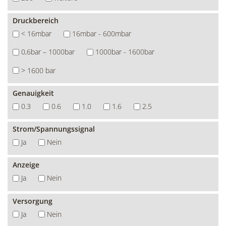
Druckbereich
< 16mbar
16mbar - 600mbar
0,6bar – 1000bar
1000bar - 1600bar
> 1600 bar
Genauigkeit
0.3
0.6
1.0
1.6
2.5
Strom/Spannungssignal
Ja
Nein
Anzeige
Ja
Nein
Versorgung
Ja
Nein