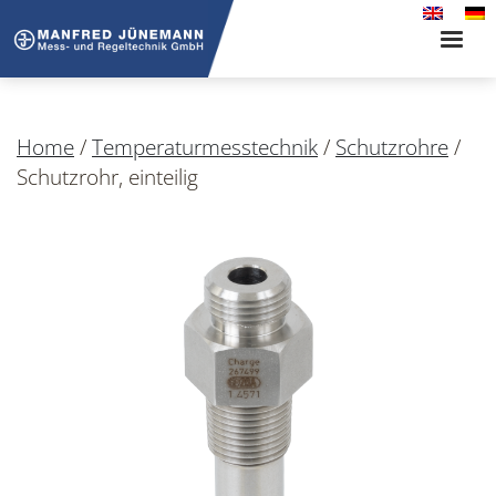
Toggle
naviga
Home
/
Temperaturmesstechnik
/
Schutzrohre
/
Schutzrohr, einteilig