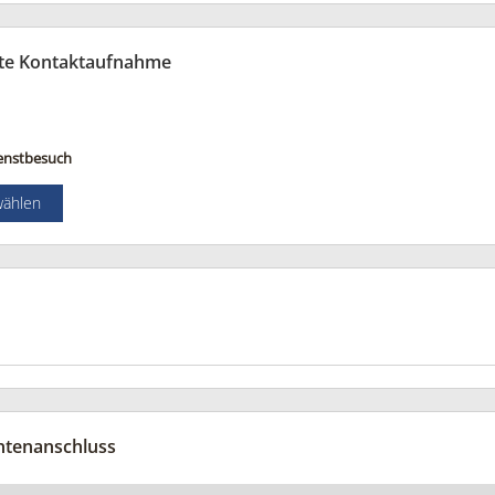
te Kontaktaufnahme
enstbesuch
wählen
ntenanschluss