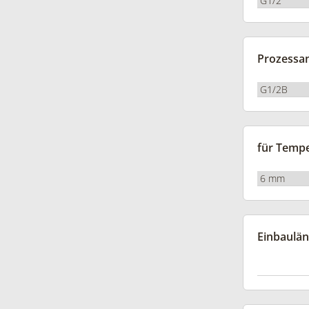
Prozessa
für Temp
Einbaulä