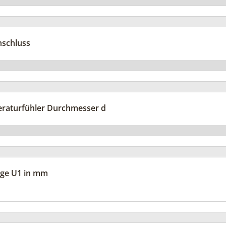
nschluss
eraturfühler Durchmesser d
nge U1 in mm