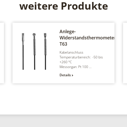
weitere Produkte
Anlege-
Widerstandsthermometer
T63
Kabelanschluss
Temperaturbereich: -50 bis
+260 °C
Messorgan: Pt 100 ...
Details