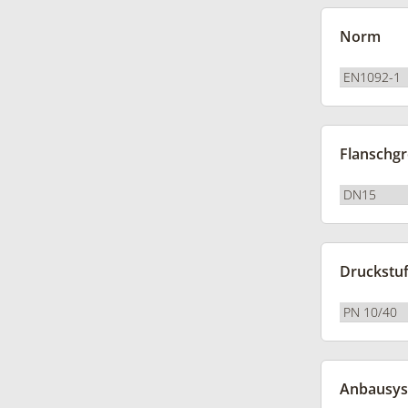
Norm
Flanschg
Druckstu
Anbausys