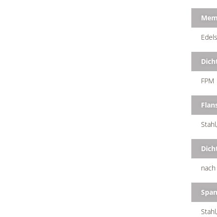
Mem
Edels
Dich
FPM
Flan
Stahl
Dich
nach
Span
Stahl