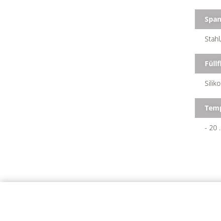
Span
Stahl
Füllf
Silik
Temp
- 20 