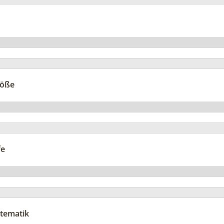
röße
fe
tematik