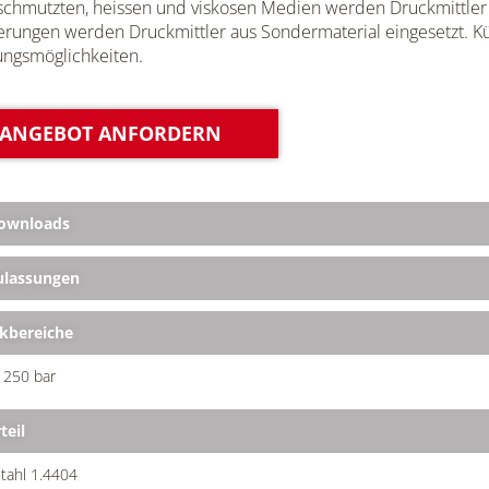
schmutzten, heissen und viskosen Medien werden Druckmittler
rungen werden Druckmittler aus Sondermaterial eingesetzt. Kü
ungsmöglichkeiten.
ANGEBOT ANFORDERN
ownloads
lassungen
kbereiche
.. 250 bar
teil
tahl 1.4404