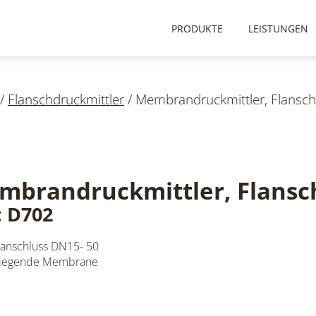
PRODUKTE
LEISTUNGEN
/
Flanschdruckmittler
/
Membrandruckmittler, Flansch
mbrandruckmittler, Flansc
: D702
hanschluss DN15- 50
liegende Membrane