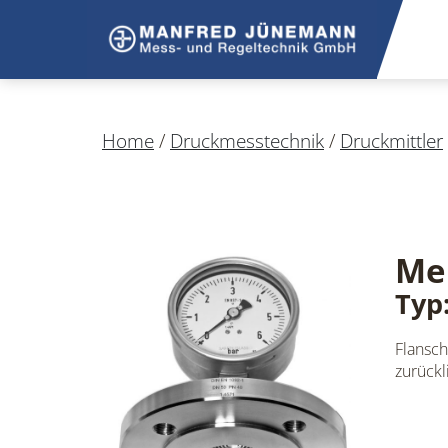
Home
/
Druckmesstechnik
/
Druckmittler
Me
Typ
Flansc
zurück