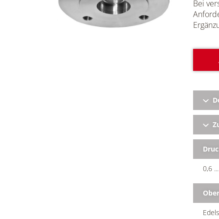
Bei ver
Anforde
Ergänz
D
Zu
Druc
0,6 .
Ober
Edels