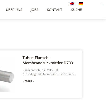
ÜBER UNS
JOBS
KONTAKT
SUCHE
Tubus-Flansch-
Membrandruckmittler
D703
Flanschanschluss DN15- 50
zurückliegende Membrane Bei versch...
Details