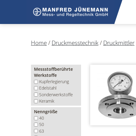
Home
/
Druckmesstechnik
/
Druckmittler
Messstoffberührte
Werkstoffe
Kupferlegierung
Edelstahl
Sonderwerkstoffe
Keramik
Nenngröße
40
50
63