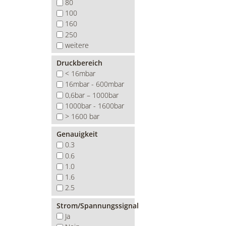
80
100
160
250
weitere
Druckbereich
< 16mbar
16mbar - 600mbar
0,6bar – 1000bar
1000bar - 1600bar
> 1600 bar
Genauigkeit
0.3
0.6
1.0
1.6
2.5
Strom/Spannungssignal
Ja