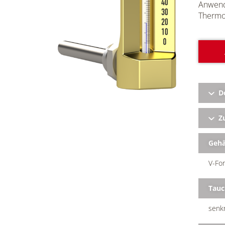
Anwendu
Thermom
D
Zu
Geh
V-For
Tauc
senkr