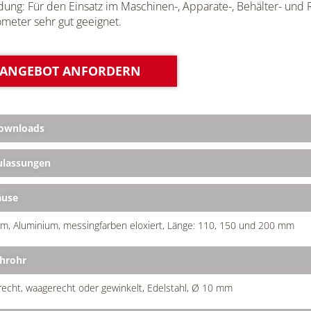
ng: Für den Einsatz im Maschinen-, Apparate-, Behälter- und 
eter sehr gut geeignet.
ANGEBOT ANFORDERN
ownloads
lassungen
äuse
m, Aluminium, messingfarben eloxiert, Länge: 110, 150 und 200 mm
hrohr
echt, waagerecht oder gewinkelt, Edelstahl, Ø 10 mm