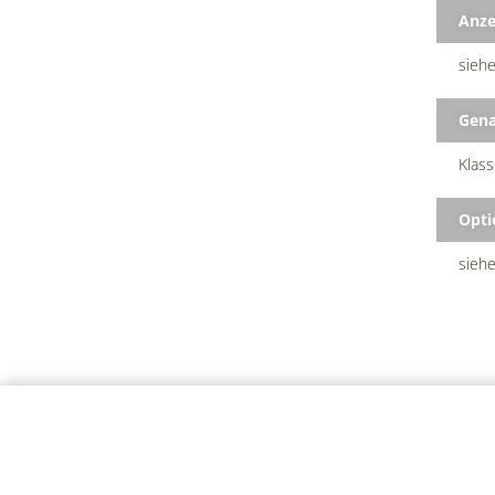
Anze
siehe
Gena
Klass
Opti
siehe