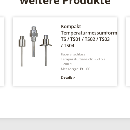
weitere Produkte
Kompakt
Temperaturmessumformer
TS / TS01 / TS02 / TS03
/ TS04
Kabelanschluss
Temperaturbereich: -50 bis
+200 °C
Messorgan: Pt 100 ...
Details