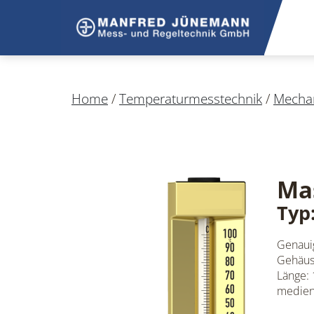
Home
/
Temperaturmesstechnik
/
Mechan
Ma
Typ
Genauig
Gehäuse
Länge:
medienb