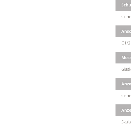
Schu
siehe
Ansc
G1/2
Mess
Glask
Anze
siehe
Anze
Skala