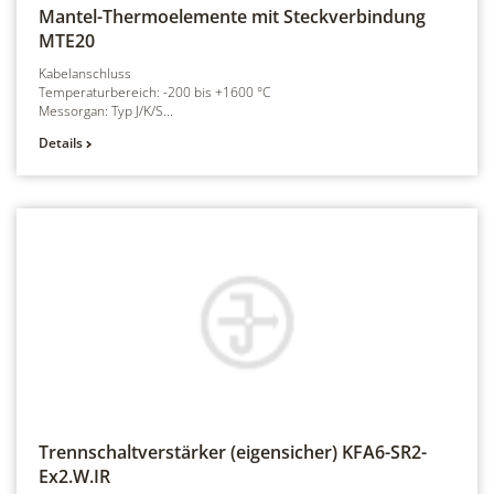
Mantel-Thermoelemente mit Steckverbindung
MTE20
Kabelanschluss
Temperaturbereich: -200 bis +1600 °C
Messorgan: Typ J/K/S...
Details
Trennschaltverstärker (eigensicher)
KFA6-SR2-
Ex2.W.IR