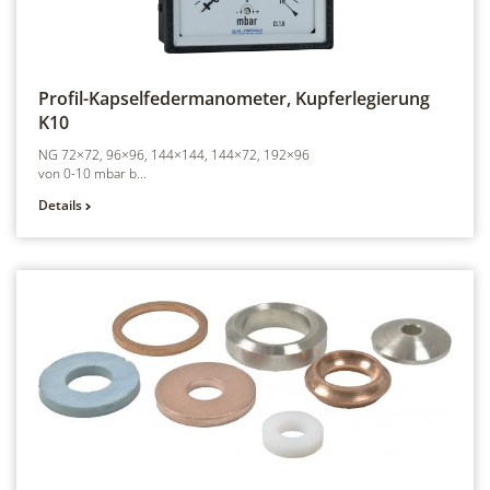
Profil-Kapselfedermanometer, Kupferlegierung
K10
NG 72×72, 96×96, 144×144, 144×72, 192×96
von 0-10 mbar b...
Details