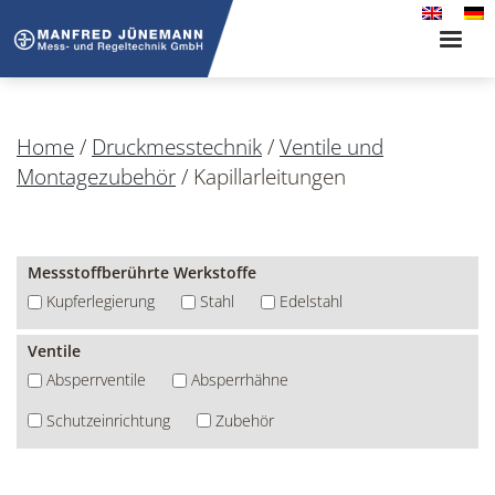
Toggle
naviga
Home
/
Druckmesstechnik
/
Ventile und
Montagezubehör
/
Kapillarleitungen
Messstoffberührte Werkstoffe
Kupferlegierung
Stahl
Edelstahl
Ventile
Absperrventile
Absperrhähne
Schutzeinrichtung
Zubehör