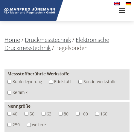
Toggle
naviga
Home
/
Druckmesstechnik
/
Elektronische
Druckmesstechnik
/
Pegelsonden
Messstoffberührte Werkstoffe
Kupferlegierung
Edelstahl
Sonderwerkstoffe
Keramik
Nenngröße
40
50
63
80
100
160
250
weitere