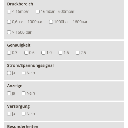
Druckbereich
< 16mbar
16mbar - 600mbar
0,6bar – 1000bar
1000bar - 1600bar
> 1600 bar
Genauigkeit
0.3
0.6
1.0
1.6
2.5
Strom/Spannungssignal
Ja
Nein
Anzeige
Ja
Nein
Versorgung
Ja
Nein
Besonderheiten